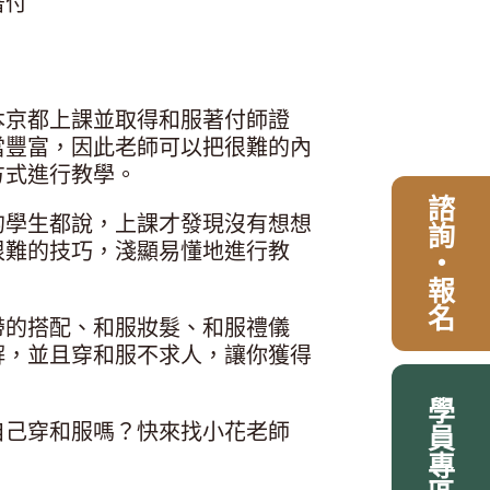
著付
本京都上課並取得和服著付師證
當豐富，因此老師可以把很難的內
方式進行教學。
諮詢・報名
的學生都說，上課才發現沒有想想
很難的技巧，淺顯易懂地進行教
帶的搭配、和服妝髮、和服禮儀
解，並且穿和服不求人，讓你獲得
學員專區
自己穿和服嗎？快來找小花老師