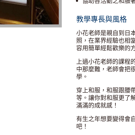
協助各活動之和服
教學專長與風格
小花老師是親自到日
照，在業界經驗也相
容用簡單經鬆歡樂的
上過小花老師的課程
中那麼難，老師會把
學。
穿上和服，和服跟腰
等。讓你對和服更了
滿滿的成就感！
有生之年想要變得會
吧！