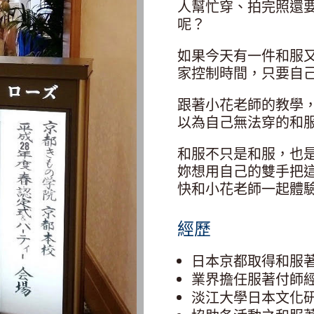
人幫忙穿、拍完照還
呢？
如果今天有一件和服
家控制時間，只要自
跟著小花老師的教學
以為自己無法穿的和
和服不只是和服，也
妳想用自己的雙手把
快和小花老師一起體
經歷
日本京都取得和服
業界擔任服著付師經
淡江大學日本文化