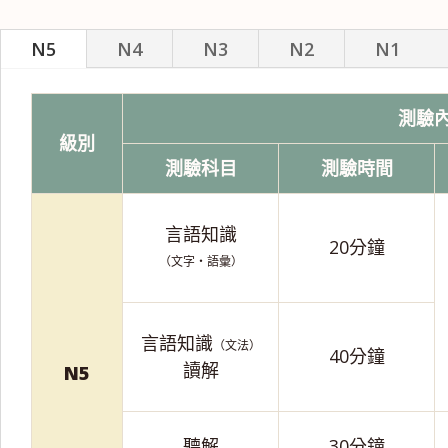
N5
N4
N3
N2
N1
測驗
級別
測驗科目
測驗時間
言語知識
20分鐘
（文字・語彙）
言語知識
（文法）
40分鐘
讀解
N5
聽解
30分鐘