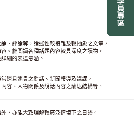
學員專區
學員專區
社論、評論等，論述性較複雜及較抽象之文章，
內容。能閱讀各種話題內容較具深度之讀物，
及詳細的表達意涵。
懂常速且連貫之對話、新聞報導及講課，
、內容、人物關係及說話內容之論述結構等，
語外，亦能大致理解較廣泛情境下之日語。