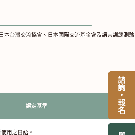
由日本台灣交流協會、日本國際交流基金會及語言訓練測驗
諮詢・報名
諮詢・報名
認定基準
所使用之日語。