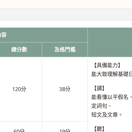
內容
總分數
及格門檻
【具備能力】
能大致理解基礎
【讀】
120分
38分
能看懂以平假名
定詞句、
短文及文章。
【聽】
60分
19分