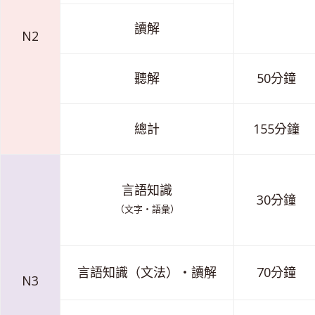
讀解
N2
聽解
50分鐘
總計
155分鐘
言語知識
30分鐘
（文字・語彙）
言語知識（文法）・讀解
70分鐘
N3