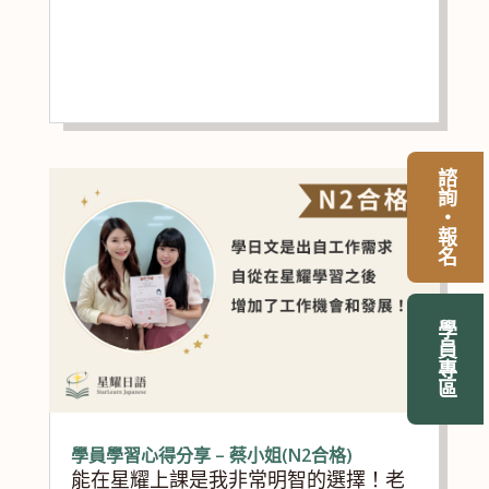
諮詢・報名
學員專區
學員學習心得分享 – 蔡小姐(N2合格)
能在星耀上課是我非常明智的選擇！老