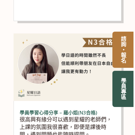
諮詢・報名
學員專區
學員學習心得分享 – 羅小姐(N3合格)
很高興有緣分可以遇到星耀的老師們，
上課的氛圍我很喜歡，即便是課後時
間，遇到問題也能隨時提問。